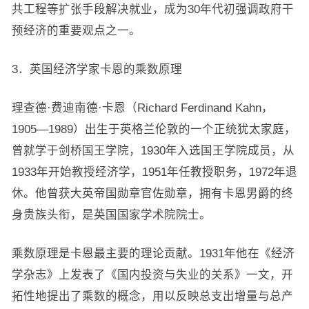
共工程等扩张手段解决就业，成为30年代初强调政府干
预经济的重要观点之一。
3．英国经济学家卡恩的乘数原理
理查德·费迪南德·卡恩（Richard Ferdinand Kahn，
1905—1989）出生于英格兰伦敦的一个正统犹太家庭，
曾就学于剑桥国王学院，1930年入选国王学院成员，从
1933年开始教授经济学，1951年任教授职务，1972年退
休。他曾获大英帝国勋章官佐勋章，拥有卡恩男爵的终
身贵族头衔，是英国国家学术院院士。
乘数原理是卡恩最主要的理论贡献。1931年他在《经济
学杂志》上发表了《国内投资与失业的关系》一文，开
拓性地提出了乘数的概念，用以反映总支出增量与总产