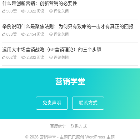
什么是创新营销：创新营销的必要性
580
赞
3,322
阅读
评论关闭
举例说明什么是聚焦法则：为何只有致命的一击才有真正的回报
633
赞
2,454
阅读
评论关闭
运用大市场营销战略（6P营销理论）的三个步骤
602
赞
2,832
阅读
评论关闭
营销学堂
免责声明
联系方式
百度统计
联系方式
© 2026
营销学堂
- 主题巴巴原创
WordPress 主题