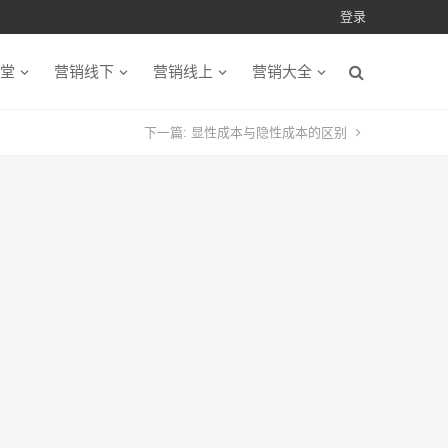
登录
堂
营销线下
营销线上
营销大全
下一篇:
显性成本与隐性成本的区别