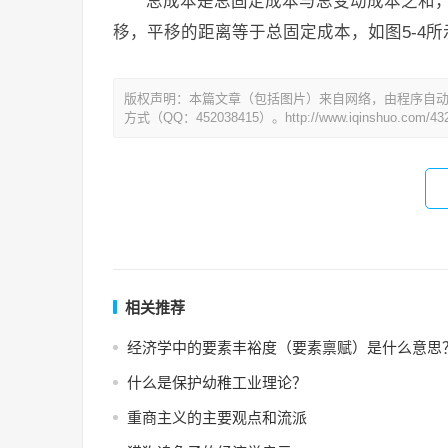
总成本是总固定成本与总变动成本之和，
移，平移的距离等于总固定成本，如图5-4所
版权声明：本篇文章（包括图片）来自网络，由程序自
方式（QQ：452038415）。http://www.iqinshuo.com/432
相关推荐
经济学中的要素丰裕度（要素禀赋）是什么意思
什么是保护幼稚工业理论？
重商主义的主要观点和流派