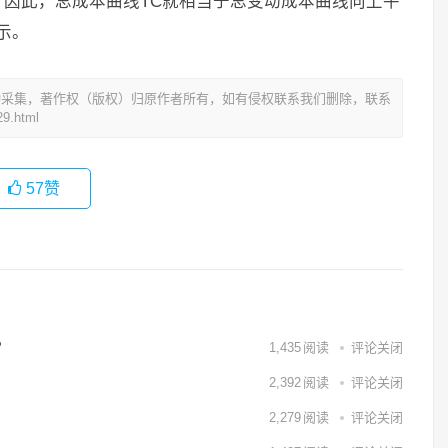
因此，总成本曲线TC就相当于总变动成本曲线向上平
示。
动采集，著作权（版权）归原作者所有，如有侵权联系我们删除，联系
9.html
57
赞
？
1,435
阅读
评论关闭
2,392
阅读
评论关闭
2,279
阅读
评论关闭