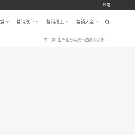
登录
堂
营销线下
营销线上
营销大全
下一篇:
生产函数与成本函数的关系