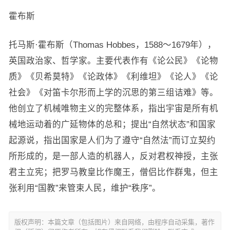
霍布斯
托马斯·霍布斯（Thomas Hobbes，1588～1679年），
英国政治家、哲学家。主要代表作有《论公民》《论物
质》《贝希莫特》《论政体》《利维坦》《论人》《论
社会》《对笛卡尔形而上学的沉思的第三组诘难》等。
他创立了机械唯物主义的完整体系，指出宇宙是所有机
械地运动着的广延物体的总和；提出“自然状态”和国家
起源说，指出国家是人们为了遵守“自然法”而订立契约
所形成的，是一部人造的机器人，反对君权神授，主张
君主立宪；把罗马教皇比作魔王，僧侣比作群鬼，但主
张利用“国教”来管束人民，维护“秩序”。
版权声明：本篇文章（包括图片）来自网络，由程序自动采集，著作