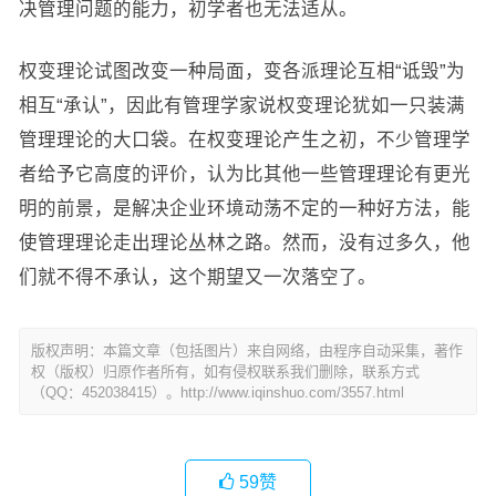
决管理问题的能力，初学者也无法适从。
权变理论试图改变一种局面，变各派理论互相“诋毁”为
相互“承认”，因此有管理学家说权变理论犹如一只装满
管理理论的大口袋。在权变理论产生之初，不少管理学
者给予它高度的评价，认为比其他一些管理理论有更光
明的前景，是解决企业环境动荡不定的一种好方法，能
使管理理论走出理论丛林之路。然而，没有过多久，他
们就不得不承认，这个期望又一次落空了。
版权声明：本篇文章（包括图片）来自网络，由程序自动采集，著作
权（版权）归原作者所有，如有侵权联系我们删除，联系方式
（QQ：452038415）。http://www.iqinshuo.com/3557.html
59
赞