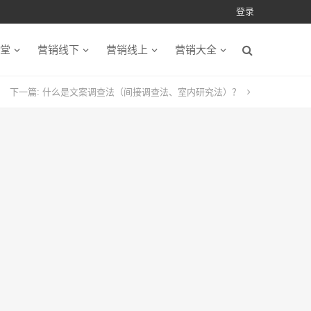
登录
堂
营销线下
营销线上
营销大全
下一篇:
什么是文案调查法（间接调查法、室内研究法）？