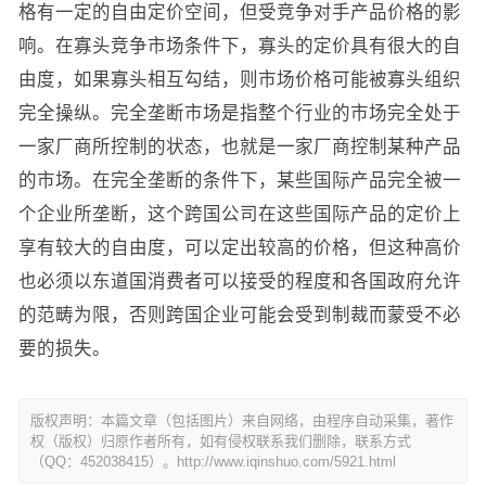
格有一定的自由定价空间，但受竞争对手产品价格的影
响。在寡头竞争市场条件下，寡头的定价具有很大的自
由度，如果寡头相互勾结，则市场价格可能被寡头组织
完全操纵。完全垄断市场是指整个行业的市场完全处于
一家厂商所控制的状态，也就是一家厂商控制某种产品
的市场。在完全垄断的条件下，某些国际产品完全被一
个企业所垄断，这个跨国公司在这些国际产品的定价上
享有较大的自由度，可以定出较高的价格，但这种高价
也必须以东道国消费者可以接受的程度和各国政府允许
的范畴为限，否则跨国企业可能会受到制裁而蒙受不必
要的损失。
版权声明：本篇文章（包括图片）来自网络，由程序自动采集，著作
权（版权）归原作者所有，如有侵权联系我们删除，联系方式
（QQ：452038415）。http://www.iqinshuo.com/5921.html