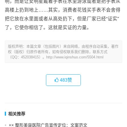
明，而是让女明星戴着手表在水里游泳或者是把手表从
高楼上扔到地上……其实，消费者花钱买手表不会舍得
把它放在水里面或者从高处扔下，但是厂家已经“证实”
了，它使你相信了。这就是实证的力量。
版权声明：本篇文章（包括图片）来自网络，由程序自动采集，著作
权（版权）归原作者所有，如有侵权联系我们删除，联系方式
（QQ：452038415）。http://www.iqinshuo.com/5504.html
483
赞
相关推荐
×× 整形美容医院广告宣传定位：文案范文