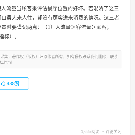
把人流量当顾客来评估餐厅位置的好坏。若混淆了这三
门口虽人来人往，却没有顾客进来消费的情况。这三者
位置时要谨记两点：（1）人流量＞客流量＞顾客；
指标）。
动采集，著作权（版权）归原作者所有，如有侵权联系我们删除，联系
1.html
488
赞
1,685
阅读
评论关闭