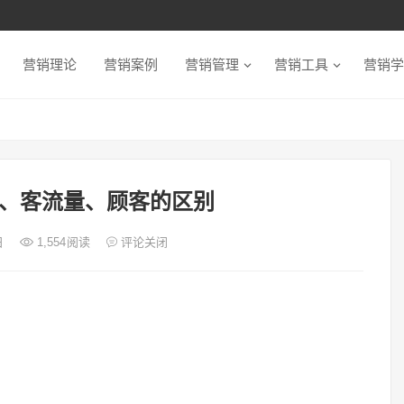
营销理论
营销案例
营销管理
营销工具
营销学
、客流量、顾客的区别
日
1,554
阅读
评论关闭