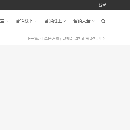
登录
堂
营销线下
营销线上
营销大全
下一篇:
什么是消费者动机：动机的形成机制