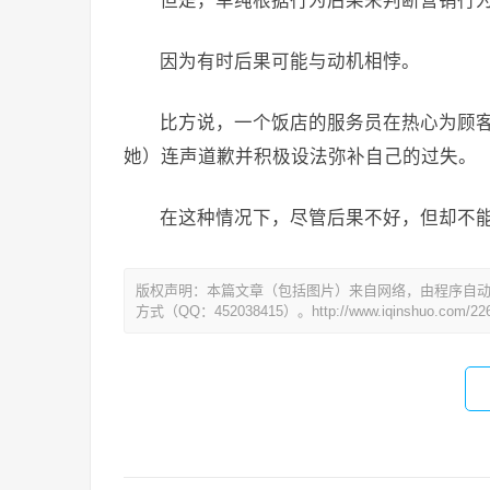
但是，单纯根据行为后果来判断营销行
因为有时后果可能与动机相悖。
比方说，一个饭店的服务员在热心为顾
她）连声道歉并积极设法弥补自己的过失。
在这种情况下，尽管后果不好，但却不
版权声明：本篇文章（包括图片）来自网络，由程序自
方式（QQ：452038415）。http://www.iqinshuo.com/226