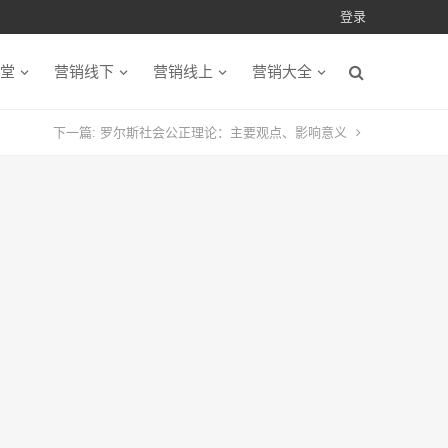
登录
堂
营销线下
营销线上
营销大全
下一篇:
罗尔斯社会公正理论：主要观点、影响意义