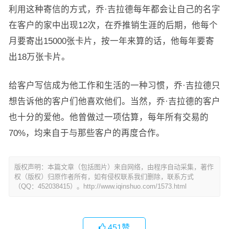
利用这种寄信的方式，乔·吉拉德每年都会让自己的名字
在客户的家中出现12次，在乔推销生涯的后期，他每个
月要寄出15000张卡片，按一年来算的话，他每年要寄
出18万张卡片。
给客户写信成为他工作和生活的一种习惯，乔·吉拉德只
想告诉他的客户们他喜欢他们。当然，乔·吉拉德的客户
也十分的爱他。他曾做过一项估算，每年所有交易的
70%，均来自于与那些客户的再度合作。
版权声明：本篇文章（包括图片）来自网络，由程序自动采集，著作
权（版权）归原作者所有，如有侵权联系我们删除，联系方式
（QQ：452038415）。http://www.iqinshuo.com/1573.html
451
赞