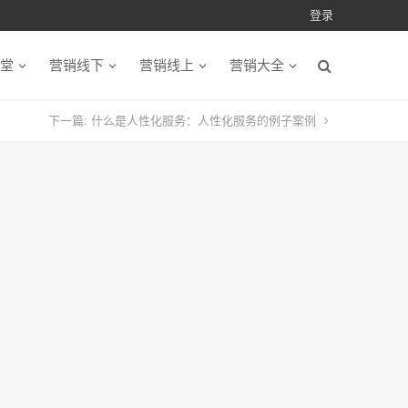
登录
堂
营销线下
营销线上
营销大全
下一篇:
什么是人性化服务：人性化服务的例子案例