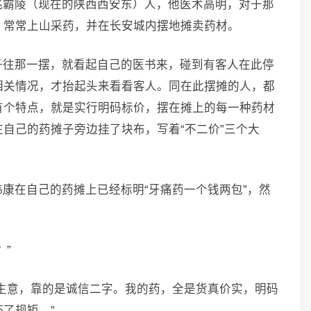
兆霸陵（现在的陕西西安东）人，他医术高明，对于那
，常常上山采药，并在长安城内摆地摊卖药材。
子往那一摆，就看起自己的医书来，碰到有客人在此停
相关情况，才抬起头来看看客人。同在此摆摊的人，都
有个特点，就是实行明码标价，摆在摊上的每一种药材
自己的药摊子旁边挂了块布，写着“不二价”三个大
康在自己的药摊上已经标明“牙痛药一个钱两包”，然
？”
生意，靠的是诚信二字。我的药，全是货真价实，明码
了规矩。”