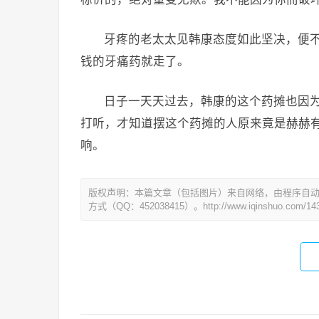
牙疼的老太太见韩康态度如此坚决，便
钱的牙痛药就走了。
日子一天天过去，韩康的这个药摊也因为
打听，才知道摆这个药摊的人原来竟是赫赫有
响。
版权声明：本篇文章（包括图片）来自网络，由程序自
方式（QQ：452038415）。http://www.iqinshuo.com/143