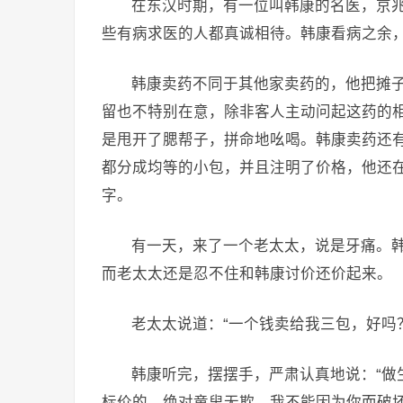
在东汉时期，有一位叫韩康的名医，京
些有病求医的人都真诚相待。韩康看病之余
韩康卖药不同于其他家卖药的，他把摊
留也不特别在意，除非客人主动问起这药的
是甩开了腮帮子，拼命地吆喝。韩康卖药还
都分成均等的小包，并且注明了价格，他还在
字。
有一天，来了一个老太太，说是牙痛。韩
而老太太还是忍不住和韩康讨价还价起来。
老太太说道：“一个钱卖给我三包，好吗
韩康听完，摆摆手，严肃认真地说：“做
标价的，绝对童叟无欺。我不能因为你而破坏