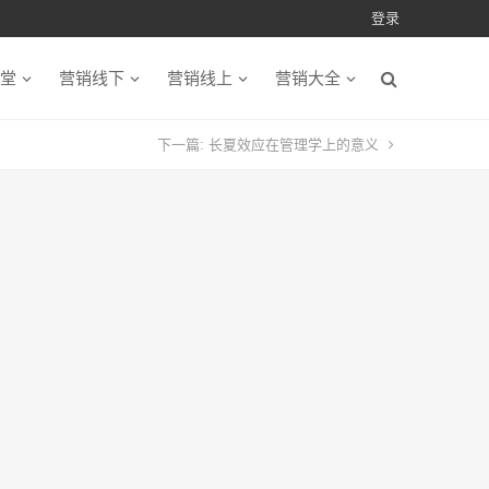
登录
堂
营销线下
营销线上
营销大全
下一篇:
长夏效应在管理学上的意义