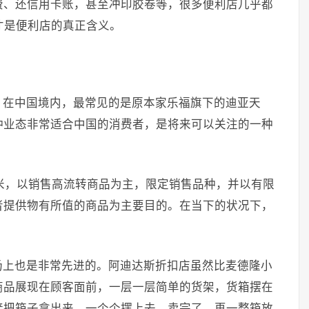
费、还信用卡账，甚至冲印胶卷等，很多便利店几乎都
才是便利店的真正含义。
，在中国境内，最常见的是原本家乐福旗下的迪亚天
种业态非常适合中国的消费者，是将来可以关注的一种
平方米，以销售高流转商品为主，限定销售品种，并以有限
者提供物有所值的商品为主要目的。在当下的状况下，
场上也是非常先进的。阿迪达斯折扣店虽然比麦德隆小
商品展现在顾客面前，一层一层简单的货架，货箱摆在
接把箱子拿出来，一个个摆上去，卖完了，再一整箱放