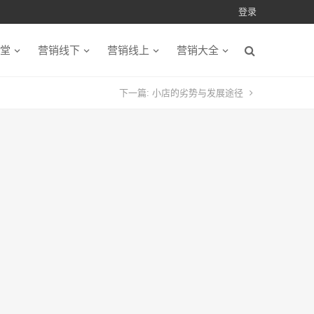
登录
堂
营销线下
营销线上
营销大全
下一篇:
小店的劣势与发展途径