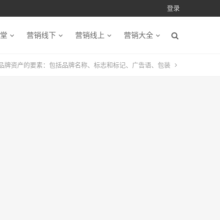
登录
堂
营销线下
营销线上
营销大全
品牌资产的要素：包括品牌名称、标志和标记、广告语、包装