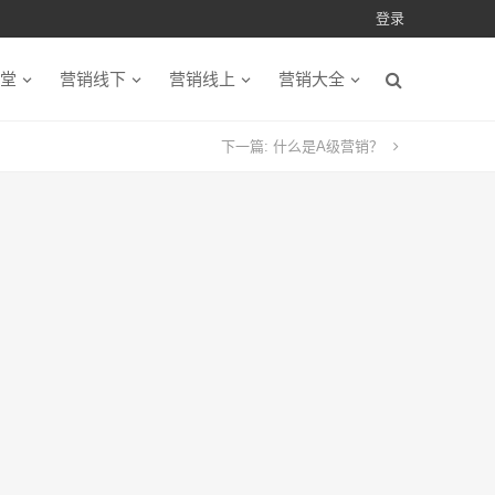
登录
堂
营销线下
营销线上
营销大全
下一篇:
什么是A级营销？