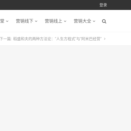
登录
堂
营销线下
营销线上
营销大全
下一篇:
稻盛和夫的两种方法论：“人生方程式”与“阿米巴经营”