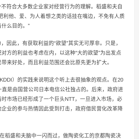
少不符合大多数企业家对经营行为的理解。稻盛和夫自
把利他、爱、为人着想之类的话挂在嘴边，不免有人质
什么目的。”
，因此，有获取利益的“欲望”其实无可厚非。只是，
对方的利益也考虑在内，以这种“大的欲望”为出发点
己带来好处，而且利益范围还会比原先更为扩大。
KDDI）的实践来说明这个听上去很抽象的观点。在20
一直是由国营公司日本电信公社独占的。后来，政府进
时市场已经形成了一个巨头NTT，一旦进入市场，必
他企业的参与热情因此受到打击，政府借民营化改革降
头在稻盛和夫脑中一闪而过，做陶瓷化工的京都陶瓷决