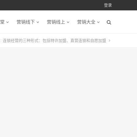
登录
堂
营销线下
营销线上
营销大全
:
连锁经营的三种形式：包括特许加盟、直营连锁和自愿加盟