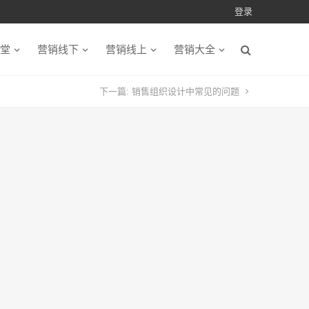
登录
堂
营销线下
营销线上
营销大全
下一篇:
销售组织设计中常见的问题