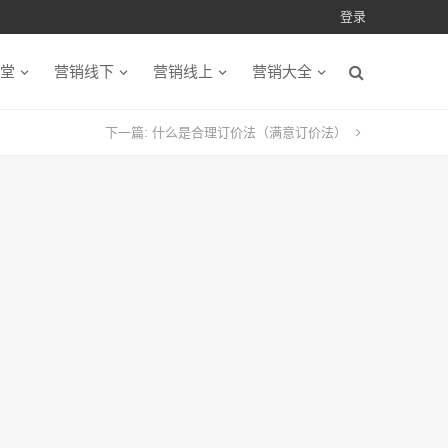
登录
堂
营销线下
营销线上
营销大全
下一篇:
什么是合理订价法（满意订价法）