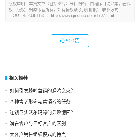
版权声明：本篇文章（包括图片）来自网络，由程序自动采集，著作
权（版权）归原作者所有，如有侵权联系我们删除，联系方式
（QQ：452038415）。http://www.iqinshuo.com/1707.html
500
赞
相关推荐
如何引发蜂鸣营销的蜂鸣之火？
八种需求形态与营销者的任务
连锁巨头沃尔玛缘何兵败德国？
潜在客户与目标客户的区别
大客户销售组织模式的特点