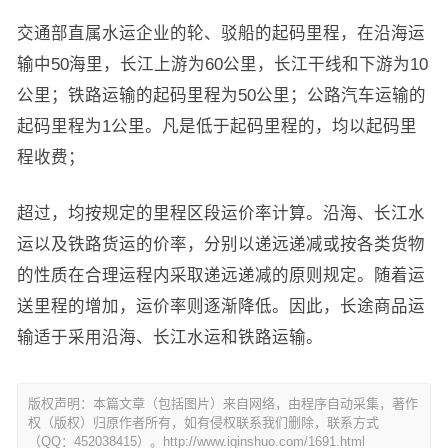
交通部直属水运企业的轮、驳船的起码里程，在沿海运
输中50海里，长江上游为60公里，长江干线和下游为10
公里；铁路运输的起码里程为50公里；公路汽车运输的
起码里程为1公里。凡是低于起码里程的，均以起码里
程收费；
超过，均按规定的里程区段运价率计算。沿海、长江水
运以及铁路货运的价率，分别以递远递减或按各类货物
的性质在合理运程内采取递远递减的原则规定。随着运
送里程的增加，运价率则逐渐降低。因此，长途商品运
输适于采用沿海、长江水运和铁路运输。
版权声明：本篇文章（包括图片）来自网络，由程序自动采集，著作
权（版权）归原作者所有，如有侵权联系我们删除，联系方式
（QQ：452038415）。http://www.iqinshuo.com/1691.html