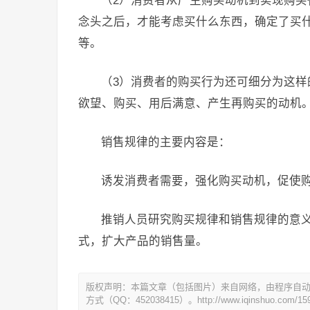
（2）消费者从产生购买动机到实现购
念头之后，才能考虑买什么东西，确定了买
等。
（3）消费者的购买行为还可细分为这
欲望、购买、用后满意、产生再购买的动机
销售规律的主要内容是：
诱发消费者需要，强化购买动机，促使
推销人员研究购买规律和销售规律的意
式，扩大产品的销售量。
版权声明：本篇文章（包括图片）来自网络，由程序自
方式（QQ：452038415）。http://www.iqinshuo.com/159