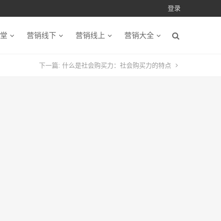
登录
堂
营销线下
营销线上
营销大全
下一篇:
什么是社会购买力：社会购买力的特点