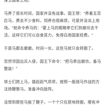
保卫国家之用。
马养了很长时间，国家并没有战事。国王想：“养着五百
匹马，费去不少食料，饲养也很麻烦，可是并没派上用
场。”就命令养马的：“蒙上马的眼睛牵它们到磨坊去干
活，这样它们可以自食其力，免得白用国家经费。”
于是马都去磨磨。时间一长，这些马就只会转圈了。
忽然邻国出兵入侵，国王下命令：“把马牵出磨坊，备马
整装！”
将士们跨上马，雄赳赳气昂昂，按照一般骑马作战的方
法扬鞭策马，准备冲向敌阵。
没想到那些马挨了鞭子，一个个只在原地转圈，哪有冲